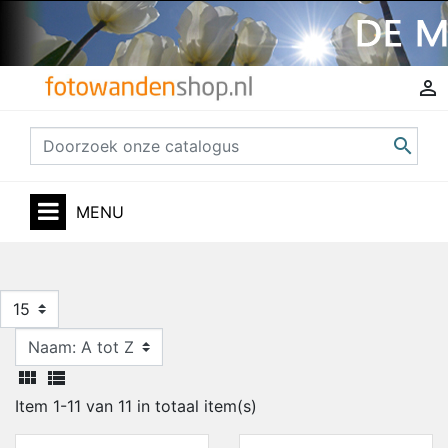


MENU
15


Item 1-11 van 11 in totaal item(s)