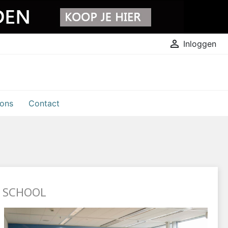

Inloggen
 ons
Contact
E SCHOOL