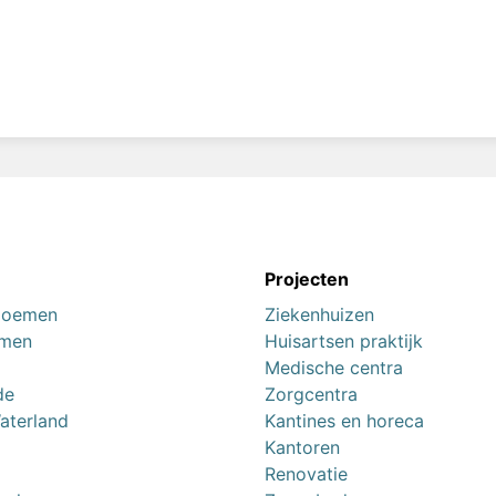
n
Projecten
loemen
Ziekenhuizen
omen
Huisartsen praktijk
Medische centra
de
Zorgcentra
aterland
Kantines en horeca
Kantoren
Renovatie