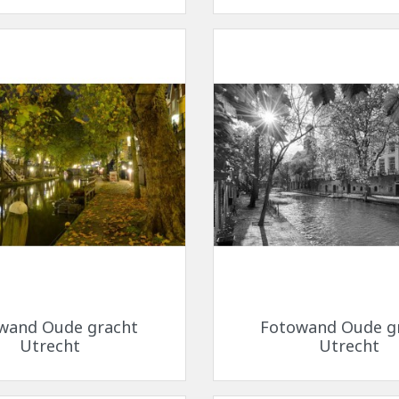
Snel bekijken
Snel bekijken


wand Oude gracht
Fotowand Oude g
Utrecht
Utrecht