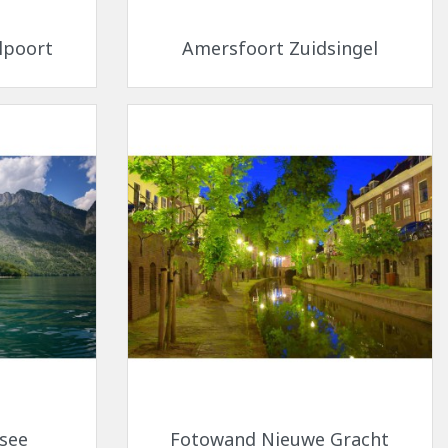
Snel bekijken

lpoort
Amersfoort Zuidsingel
Snel bekijken

see
Fotowand Nieuwe Gracht