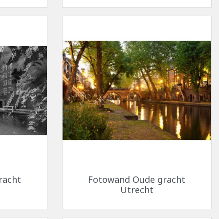
Snel bekijken

racht
Fotowand Oude gracht
Utrecht