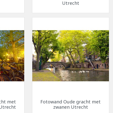
Utrecht
Snel bekijken

cht met
Fotowand Oude gracht met
 Utrecht
zwanen Utrecht