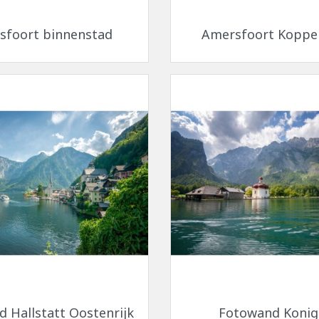
Snel bekijken
Snel bekijken


sfoort binnenstad
Amersfoort Koppe
Snel bekijken
Snel bekijken


 Hallstatt Oostenrijk
Fotowand Konig