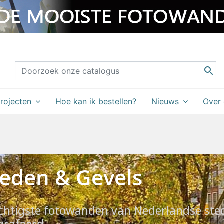

rojecten
Hoe kan ik bestellen?
Nieuws
Over
teden & Gevels
chtigste fotowanden van Nederlandse ste