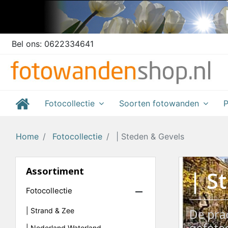
Bel ons:
0622334641
Fotocollectie
Soorten fotowanden
P
Home
Fotocollectie
| Steden & Gevels
Assortiment
| S
Fotocollectie

| Strand & Zee
De pra
| Nederland Waterland