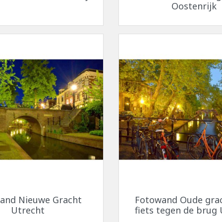
Oostenrijk
Snel bekijken
Snel bekijken


and Nieuwe Gracht
Fotowand Oude gra
Utrecht
fiets tegen de brug