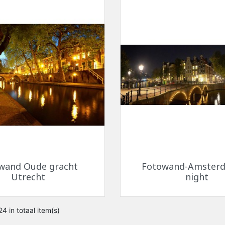
Snel bekijken
Snel bekijken


wand Oude gracht
Fotowand-Amster
Utrecht
night
4 in totaal item(s)