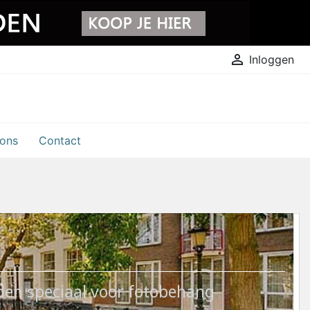

Inloggen
 ons
Contact
den speciaal voor fotobehang