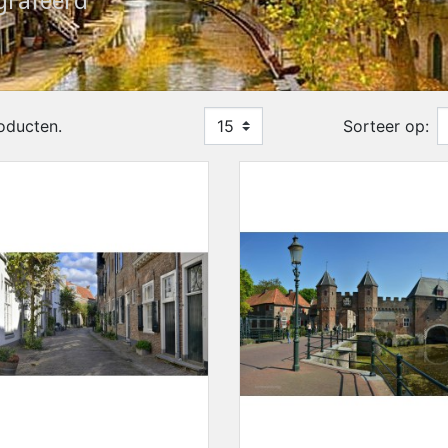
grafeerd
roducten.
15
Sorteer op: