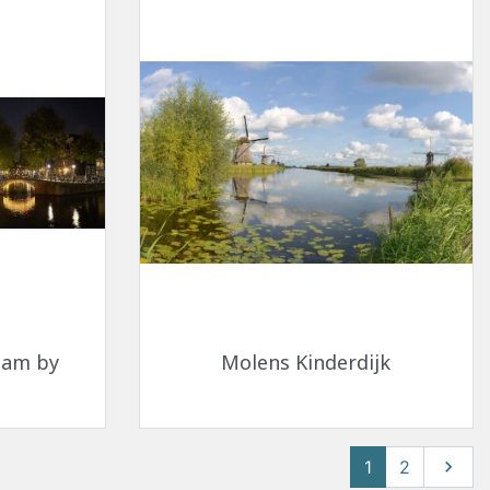
Snel bekijken

dam by
Molens Kinderdijk
Volge
1
2
