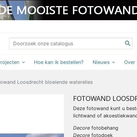

rojecten
Hoe kan ik bestellen?
Nieuws
Over
towand Loosdrecht bloeiende waterelies
FOTOWAND LOOSDR
Deze fotowand kunt u beste
lichtwand of akoestiekwand
Decore
fotobehang
Decore
fotodoek