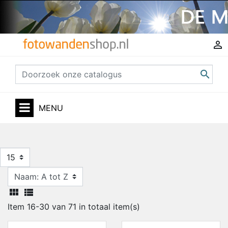


MENU
15


Item 16-30 van 71 in totaal item(s)